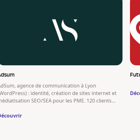
Adsum
Futu
AdSum, agence de communication à Lyon
WordPress) : identité, création de sites internet et
Déc
édiatisation SEO/SEA pour les PME. 120 clients
epuis 2018.
Découvrir