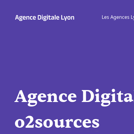
Aller
au
Les Agences L
contenu
Agence Digita
o2sources