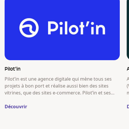
Pilot’in
Pilot’in est une agence digitale qui mène tous ses
projets à bon port et réalise aussi bien des sites
(
vitrines, que des sites e-commerce. Pilot’in et ses
m
matelots ne se contentent pas de réaliser des sites
d
vitrine et e-commerce au design attractif et
Découvrir
technique développé sur WordPress et
WooCommerce.