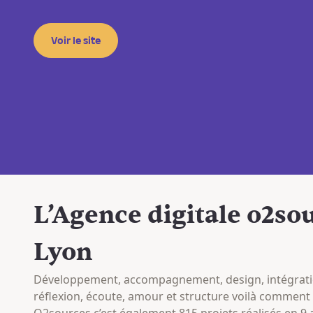
Voir le site
L’Agence digitale o2so
Lyon
Développement, accompagnement, design, intégratio
réflexion, écoute, amour et structure voilà comment
O2sources c’est également 815 projets réalisés en 9 a