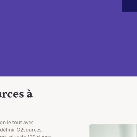
urces à
n le tout avec
 définir O2sources.
ns, plus de 130 clients