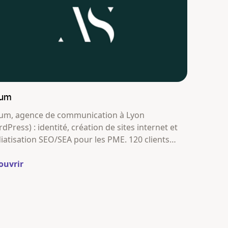
sum
um, agence de communication à Lyon
dPress) : identité, création de sites internet et
atisation SEO/SEA pour les PME. 120 clients
is 2018.
ouvrir