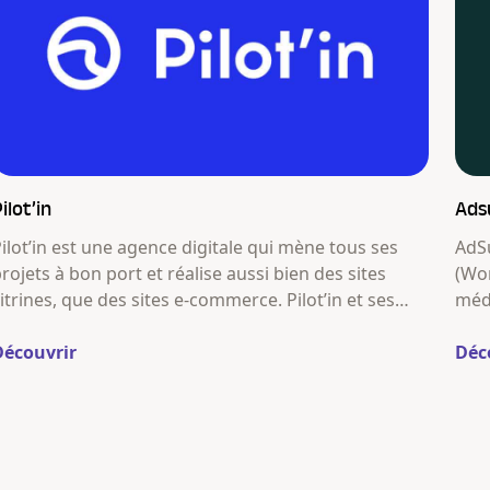
ilot’in
Ad
ilot’in est une agence digitale qui mène tous ses
AdS
rojets à bon port et réalise aussi bien des sites
(Wor
itrines, que des sites e-commerce. Pilot’in et ses
médi
atelots ne se contentent pas de réaliser des sites
depu
itrine et e-commerce au design attractif et
Découvrir
Déc
technique développé sur WordPress et
WooCommerce.