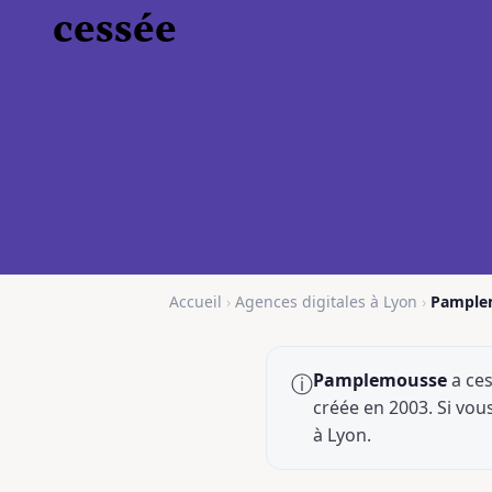
cessée
Accueil
›
Agences digitales à Lyon
›
Pample
Pamplemousse
a ces
ⓘ
créée en 2003. Si vou
à Lyon.