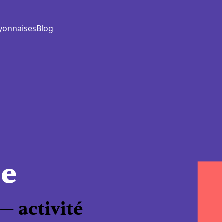
yonnaises
Blog
e
— activité