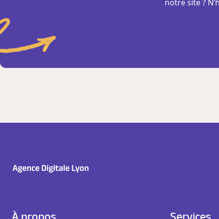
notre site ? N’
À propos
Services