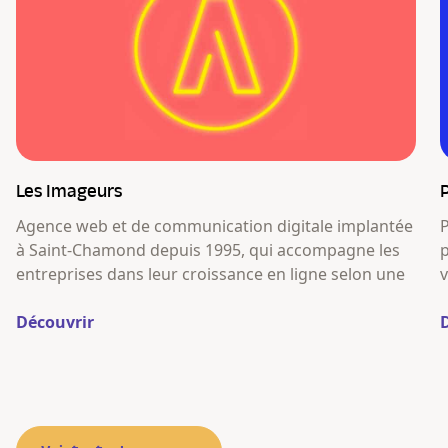
Les Imageurs
P
Agence web et de communication digitale implantée
P
à Saint-Chamond depuis 1995, qui accompagne les
p
entreprises dans leur croissance en ligne selon une
v
m
Découvrir
v