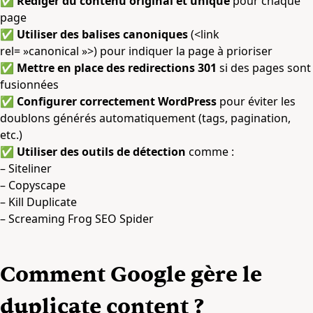
✅
Rédiger du contenu original et unique
pour chaque
page
✅
Utiliser des balises canoniques
(<link
rel= »canonical »>) pour indiquer la page à prioriser
✅
Mettre en place des redirections 301
si des pages sont
fusionnées
✅
Configurer correctement WordPress
pour éviter les
doublons générés automatiquement (tags, pagination,
etc.)
✅
Utiliser des outils de détection
comme :
– Siteliner
– Copyscape
– Kill Duplicate
– Screaming Frog SEO Spider
Comment Google gère le
duplicate content ?