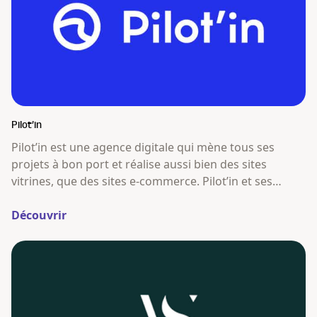
Pilot’in
Pilot’in est une agence digitale qui mène tous ses
projets à bon port et réalise aussi bien des sites
vitrines, que des sites e-commerce. Pilot’in et ses
matelots ne se contentent pas de réaliser des sites
vitrine et e-commerce au design attractif et technique
Découvrir
développé sur WordPress et WooCommerce.