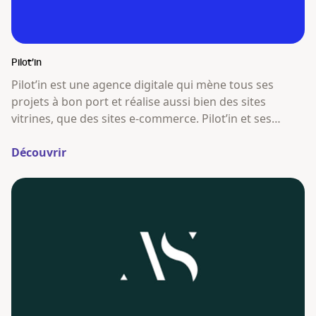
Pilot’in
Pilot’in est une agence digitale qui mène tous ses
projets à bon port et réalise aussi bien des sites
vitrines, que des sites e-commerce. Pilot’in et ses
matelots ne se contentent pas de réaliser des sites
vitrine et e-commerce au design attractif et technique
Découvrir
développé sur WordPress et WooCommerce.