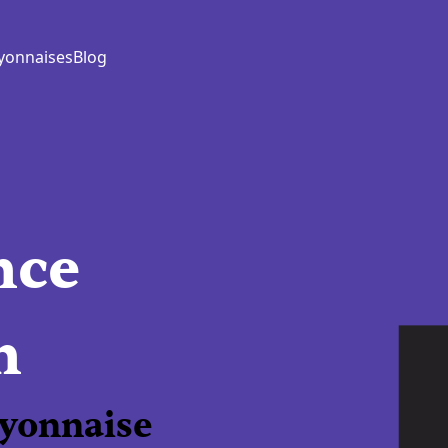
yonnaises
Blog
nce
n
lyonnaise