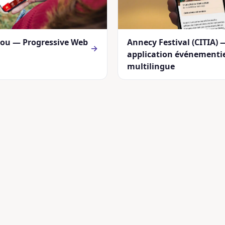
rou — Progressive Web
Annecy Festival (CITIA) 
→
application événementie
multilingue