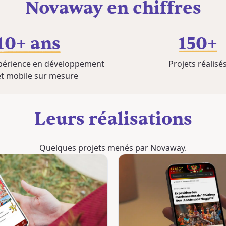
Novaway en chiffres
10+ ans
150+
périence en développement
Projets réalisé
t mobile sur mesure
Leurs réalisations
Quelques projets menés par Novaway.