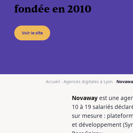
fondée en 2010
Voir le site
Accueil
›
Agences digitales à Lyon
›
Novawa
Novaway
est une agenc
10 à 19 salariés déclar
sur mesure : plateform
et développement (Symf