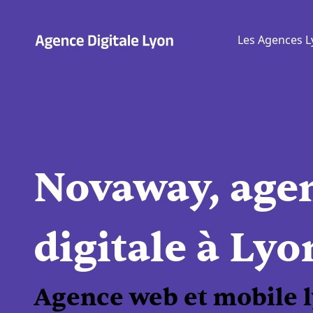
Aller
au
Les Agences L
contenu
Novaway, age
digitale à Lyo
Agence web et mobile 