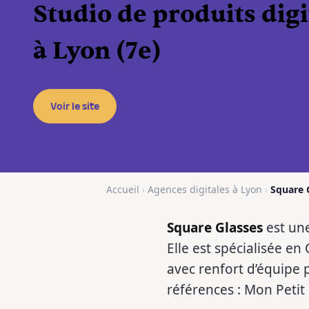
Studio de produits dig
à Lyon (7e)
Voir le site
Accueil
›
Agences digitales à Lyon
›
Square 
Square Glasses
est une
Elle est spécialisée e
avec renfort d’équipe 
références : Mon Petit