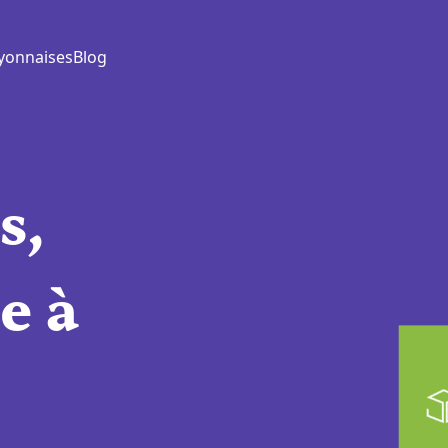
yonnaises
Blog
s,
e à