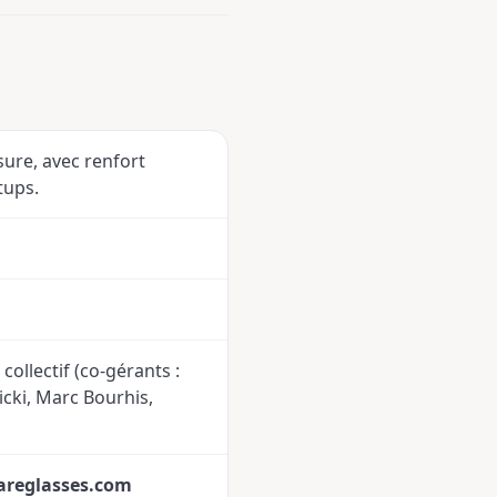
ure, avec renfort
tups.
collectif (co-gérants :
cki, Marc Bourhis,
reglasses.com