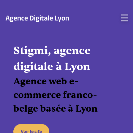
Aller
au
contenu
Stigmi, agence
digitale à Lyon
Agence web e-
commerce franco-
belge basée à Lyon
Voir le site