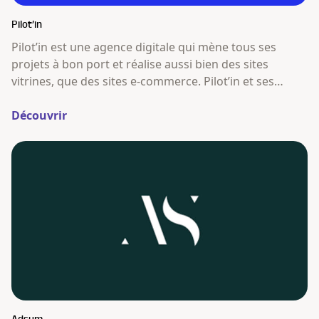
Pilot’in
Pilot’in est une agence digitale qui mène tous ses
projets à bon port et réalise aussi bien des sites
vitrines, que des sites e-commerce. Pilot’in et ses
matelots ne se contentent pas de réaliser des sites
vitrine et e-commerce au design attractif et technique
Découvrir
développé sur WordPress et WooCommerce.