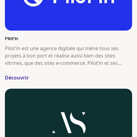
Pilot’in
Pilot’in est une agence digitale qui mène tous ses
projets à bon port et réalise aussi bien des sites
vitrines, que des sites e-commerce. Pilot’in et ses
matelots ne se contentent pas de réaliser des sites
vitrine et e-commerce au design attractif et technique
Découvrir
développé sur WordPress et WooCommerce.