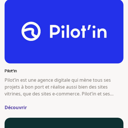
Pilot’in
Pilot’in est une agence digitale qui mène tous ses
projets à bon port et réalise aussi bien des sites
vitrines, que des sites e-commerce. Pilot’in et ses
matelots ne se contentent pas de réaliser des sites
vitrine et e-commerce au design attractif et technique
Découvrir
développé sur WordPress et WooCommerce.