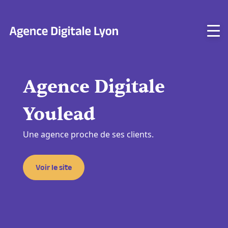
Aller
au
contenu
Agence Digitale
Youlead
Une agence proche de ses clients.
Voir le site